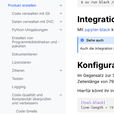
$ 
uv
run
black
Produkt erstellen
Code verwalten mit Git
Integrati
Daten verwalten mit DVC
Mit
jupyter-black
k
Python-Umgebungen
Erstellen von
Siehe auch
Programmbibliotheken und -
paketen
Auch die Integration
Dokumentieren
Konfigur
Lizenzieren
Zitieren
Im Gegensatz zur 
Testen
Zeilenlänge von 79
Logging
Hierfür könnt ihr i
Code-Qualität und
Komplexität überprüfen
[tool.black]
und verbessern
line-length
=
79
Code-Smells