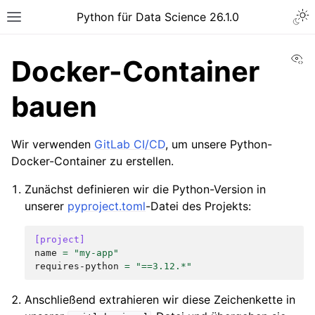
Python für Data Science 26.1.0
Vi
Docker-Container
bauen
Wir verwenden
GitLab CI/CD
, um unsere Python-
Docker-Container zu erstellen.
Zunächst definieren wir die Python-Version in
unserer
pyproject.toml
-Datei des Projekts:
[project]
name
=
"my-app"
requires-python
=
"==3.12.*"
Anschließend extrahieren wir diese Zeichenkette in