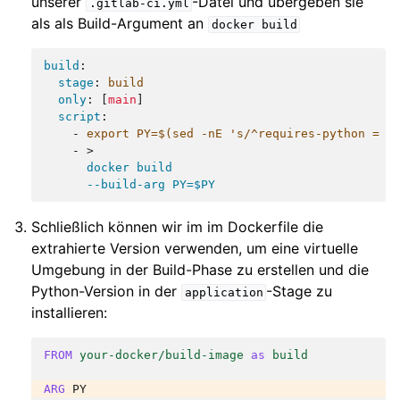
unserer
-Datei und übergeben sie
.gitlab-ci.yml
als als Build-Argument an
docker
build
build
:
stage
:
build
only
:
[
main
]
script
:
-
export PY=$(sed -nE 's/^requires-python = "
-
>
docker build
--build-arg PY=$PY
Schließlich können wir im im Dockerfile die
extrahierte Version verwenden, um eine virtuelle
Umgebung in der Build-Phase zu erstellen und die
Python-Version in der
-Stage zu
application
installieren:
FROM
your-docker/build-image
as
build
ARG