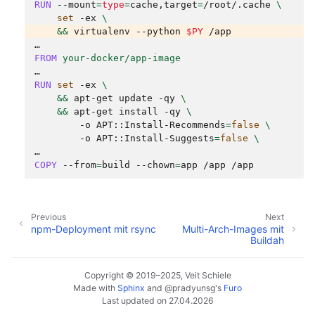
RUN
--mount
=
type
=
cache,target
=
/root/.cache
\
set
-ex
\
&&
virtualenv
--python
$PY
FROM
your-docker/app-image
RUN
set
-ex
\
&&
apt-get
update
-qy
\
&&
apt-get
install
-qy
\
-o
APT::Install-Recommends
=
false
\
-o
APT::Install-Suggests
=
false
\
COPY
--from
=
build
--chown
=
app
/app
Previous
Next
npm-Deployment mit rsync
Multi-Arch-Images mit
Buildah
Copyright © 2019–2025, Veit Schiele
Made with
Sphinx
and
@pradyunsg
's
Furo
Last updated on 27.04.2026