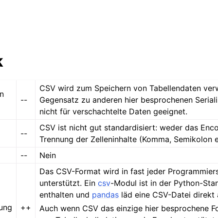
k
CSV wird zum Speichern von Tabellendaten verw
n
--
Gegensatz zu anderen hier besprochenen Serial
nicht für verschachtelte Daten geeignet.
CSV ist nicht gut standardisiert: weder das Enc
--
Trennung der Zelleninhalte (Komma, Semikolon et
--
Nein
Das CSV-Format wird in fast jeder Programmier
unterstützt. Ein
csv
-Modul ist in der Python-Sta
enthalten und
pandas
läd eine CSV-Datei direkt
zung
++
Auch wenn CSV das einzige hier besprochene Fo