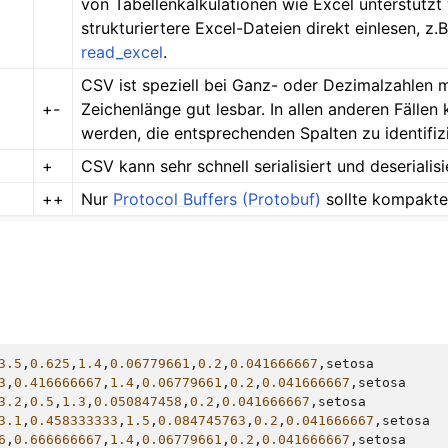
von Tabellenkalkulationen wie Excel unterstützt w
strukturiertere Excel-Dateien direkt einlesen, z.
read_excel
.
CSV ist speziell bei Ganz- oder Dezimalzahlen m
+-
Zeichenlänge gut lesbar. In allen anderen Fällen
werden, die entsprechenden Spalten zu identifiz
+
CSV kann sehr schnell serialisiert und deserialis
++
Nur
Protocol Buffers (Protobuf)
sollte kompakter
3.5
,
0.625
,
1.4
,
0.06779661
,
0.2
,
0.041666667
,
setosa
3
,
0.416666667
,
1.4
,
0.06779661
,
0.2
,
0.041666667
,
setosa
3.2
,
0.5
,
1.3
,
0.050847458
,
0.2
,
0.041666667
,
setosa
3.1
,
0.458333333
,
1.5
,
0.084745763
,
0.2
,
0.041666667
,
setosa
6
,
0.666666667
,
1.4
,
0.06779661
,
0.2
,
0.041666667
,
setosa