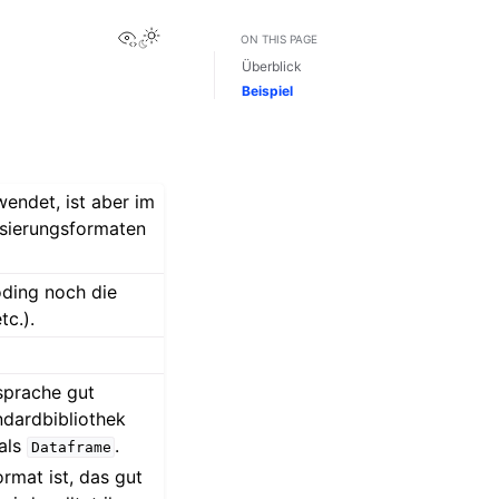
View this page
ON THIS PAGE
Überblick
Beispiel
endet, ist aber im
isierungsformaten
oding noch die
c.).
sprache gut
ndardbibliothek
 als
.
Dataframe
rmat ist, das gut