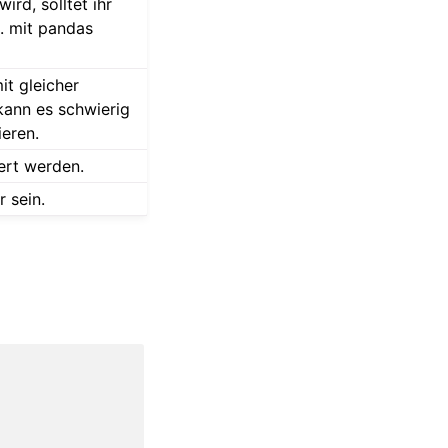
ird, solltet ihr
B. mit pandas
it gleicher
 kann es schwierig
ieren.
iert werden.
 sein.