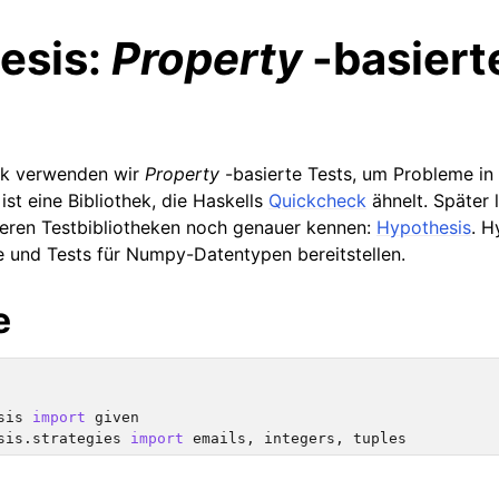
esis:
Property
-basiert
ok verwenden wir
Property
-basierte Tests, um Probleme i
ist eine Bibliothek, die Haskells
Quickcheck
ähnelt. Später l
ren Testbibliotheken noch genauer kennen:
Hypothesis
. H
 und Tests für Numpy-Datentypen bereitstellen.
e
sis
import
given
sis.strategies
import
emails
,
integers
,
tuples