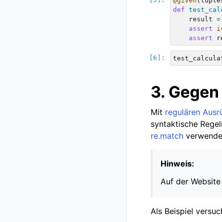
@given
(
tuple
def
test_cal
result
=
assert
i
assert
r
test_calcula
3. Gegen
Mit
regulären Ausr
syntaktische Regel
re.match
verwende
Hinweis:
Auf der Websit
Als Beispiel versu