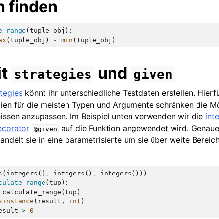
h finden
e_range
(
tuple_obj
):
ax
(
tuple_obj
)
-
min
(
tuple_obj
)
it
und
strategies
given
tegies
könnt ihr unterschiedliche Testdaten erstellen. Hierfü
ien für die meisten Typen und Argumente schränken die Mö
nissen anzupassen. Im Beispiel unten verwenden wir die
int
ecorator
auf die Funktion angewendet wird. Genaue
@given
andelt sie in eine parametrisierte um sie über weite Berei
s
(
integers
(),
integers
(),
integers
()))
culate_range
(
tup
):
calculate_range
(
tup
)
sinstance
(
result
,
int
)
esult
>
0