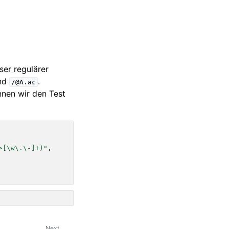
ser regulärer
nd
.
/@A.ac
nen wir den Test
>[\w\.\-]+)"
,
Next