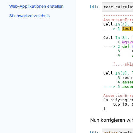
Web-Applikationen erstellen
test_calcula
Stichwortverzeichnis
------------
AssertionErr
Cell 
In[4], 
----> 1
test
Cell 
In[3], 
      1
@giv
----> 2
def
      3
     
      4
[... ski
Cell 
In[3], 
      3
 resu
      4
asse
----> 5
asse
AssertionErr
Falsifying e
    tup=(0, 0
Nun korrigieren wi