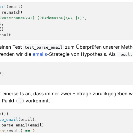
ail
(
email
):
re
.
match
(
P<username>\w+).(?P<domain>[\w\.]+)"
,
l
,
()
esult
einen Test
zum Überprüfen unserer Meth
test_parse_email
enden wir die
emails
-Strategie von Hypothesis. Als
result
)

r einerseits an, dass immer zwei Einträge zurückgegeben 
 Punkt (
) vorkommt.
.
s
())
se_email
(
email
):
parse_email
(
email
)
en
(
result
)
==
2