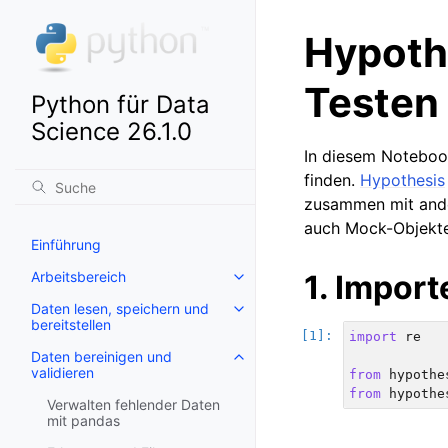
Hypoth
Testen
Python für Data
Science 26.1.0
In diesem Notebo
finden.
Hypothesis
zusammen mit ande
auch Mock-Objekte
Einführung
Arbeitsbereich
1. Import
Daten lesen, speichern und
bereitstellen
import
re
Daten bereinigen und
validieren
from
hypothe
from
hypothe
Verwalten fehlender Daten
mit pandas