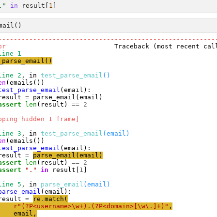
."
in
result
[
1
]
mail
()
--------------------------------------------------------
or
                            Traceback (most recent call
line 1
_parse_email
(
)
line 2
, in 
test_parse_email
()
en
test_parse_email
result 
=
assert
len
(result) 
==
2
pping hidden 1 frame]
line 3
, in 
test_parse_email
(email)
en
test_parse_email
result 
=
parse_email
(
email
)
assert
len
(result) 
==
2
assert
"
.
"
in
 result[
1
]

line 5
, in 
parse_email
(email)
parse_email
result 
=
re
.
match
(
r
"
(?P<username>
\
w+).(?P<domain>[
\
w
\
.]+)
"
,
email
,