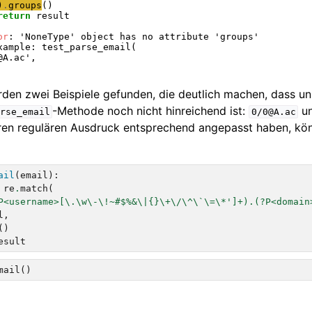
)
.
groups
return
 result

or
: 'NoneType' object has no attribute 'groups'

xample: test_parse_email(

A.ac',

den zwei Beispiele gefunden, die deutlich machen, dass un
-Methode noch nicht hinreichend ist:
u
rse_email
0/0@A.ac
en regulären Ausdruck entsprechend angepasst haben, kön
ail
(
email
):
re
.
match
(
P<username>[\.\w\-\!~#$%&\|
{}
\+\/\^\`\=\*']+).(?P<domain
l
,
()
esult
mail
()