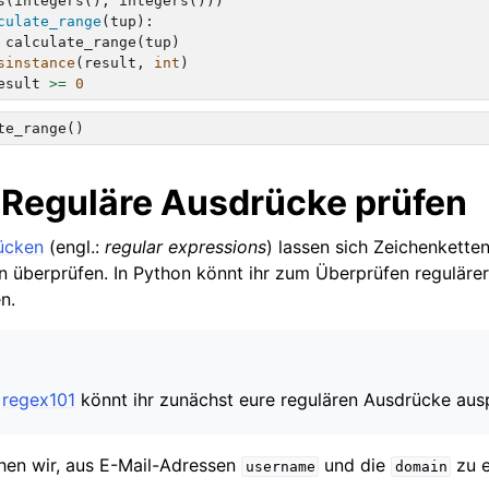
s
(
integers
(),
integers
()))
culate_range
(
tup
):
calculate_range
(
tup
)
sinstance
(
result
,
int
)
esult
>=
0
te_range
()
 Reguläre Ausdrücke prüfen
ücken
(engl.:
regular expressions
) lassen sich Zeichenkette
n überprüfen. In Python könnt ihr zum Überprüfen reguläre
n.
e
regex101
könnt ihr zunächst eure regulären Ausdrücke aus
chen wir, aus E-Mail-Adressen
und die
zu e
username
domain