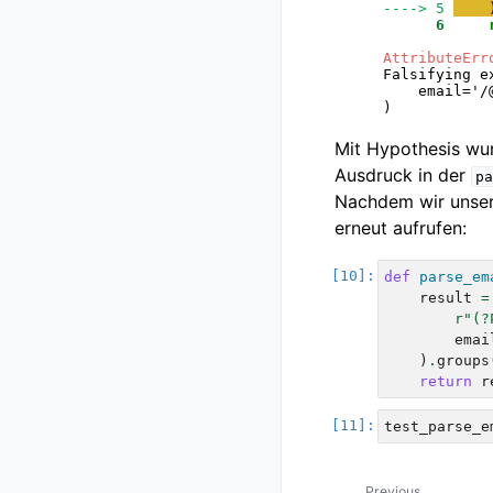
----> 5
      6
AttributeErr
Falsifying e
    email='/@
Mit Hypothesis wur
Ausdruck in der
pa
Nachdem wir unser
erneut aufrufen:
def
parse_em
result
=
r
"(?
emai
)
.
groups
return
r
test_parse_e
Previous