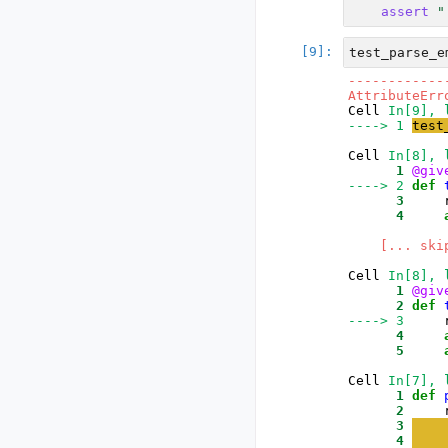
assert
"
test_parse_e
------------
AttributeErr
Cell 
In[9], 
----> 1
test
Cell 
In[8], 
      1
@giv
----> 2
def
      3
     
      4
[... ski
Cell 
In[8], 
      1
@giv
      2
def
----> 3
     
      4
      5
Cell 
In[7], 
      1
def
      2
     
      3
      4