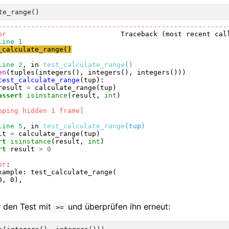
te_range
()
--------------------------------------------------------
or
                            Traceback (most recent call
line 1
_calculate_range
(
)
line 2
, in 
test_calculate_range
()
en
test_calculate_range
result 
=
assert
isinstance
(result, 
int
)

pping hidden 1 frame]
line 5
, in 
test_calculate_range
(tup)
lt 
=
rt
isinstance
(result, 
int
rt
 result 
>
0
or
:

xample: test_calculate_range(

, 0),

r den Test mit
und überprüfen ihn erneut:
>=