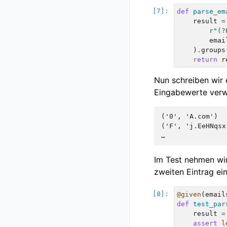
def
parse_em
result
=
r
"(?
emai
)
.
groups
return
r
Nun schreiben wir 
Eingabewerte verw
('0', 'A.com')

('F', 'j.EeHNqsx'
Im Test nehmen wi
zweiten Eintrag ein
@given
(
email
def
test_par
result
=
assert
l